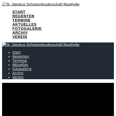
Skip
to
START
content
REGENTEN
TERMINE
AKTUELLES
FOTOGALERIE
ARCHIV
VEREIN
Start
Regenten
Termine
Aktuelles
Fotogalerie
Archiv
Verein