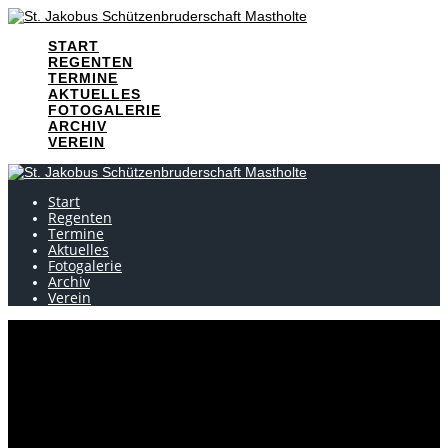
Skip
to
START
content
REGENTEN
TERMINE
AKTUELLES
FOTOGALERIE
ARCHIV
VEREIN
Start
Regenten
Termine
Aktuelles
Fotogalerie
Archiv
Verein