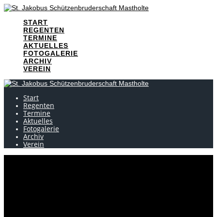
Skip
to
START
content
REGENTEN
TERMINE
AKTUELLES
FOTOGALERIE
ARCHIV
VEREIN
Start
Regenten
Termine
Aktuelles
Fotogalerie
Archiv
Verein