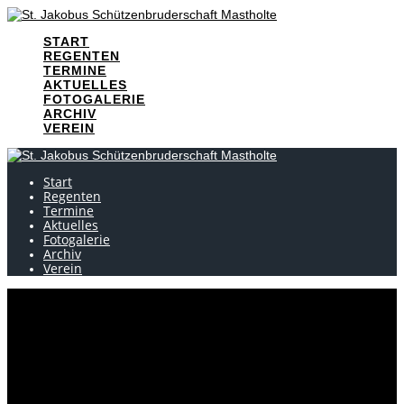
Skip
to
START
content
REGENTEN
TERMINE
AKTUELLES
FOTOGALERIE
ARCHIV
VEREIN
Start
Regenten
Termine
Aktuelles
Fotogalerie
Archiv
Verein