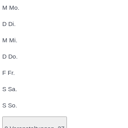
M
Mo.
D
Di.
M
Mi.
D
Do.
F
Fr.
S
Sa.
S
So.