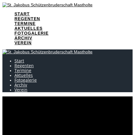
Skip
to
START
content
REGENTEN
TERMINE
AKTUELLES
FOTOGALERIE
ARCHIV
VEREIN
Start
Regenten
Termine
Aktuelles
Fotogalerie
Archiv
Verein