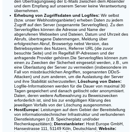
den Übertragungsweg der E-Mails zwischen dem Absender
und dem Empfang auf unserem Server keine Verantwortung
übernehmen.
Erhebung von Zugriffsdaten und Logfiles:
Wir selbst
(bzw. unser Webhostinganbieter) erheben Daten zu jedem
Zugriff auf den Server (sogenannte Serverlogfiles). Zu den
Serverlogfiles können die Adresse und Name der
abgerufenen Webseiten und Dateien, Datum und Uhrzeit des
Abrufs, übertragene Datenmengen, Meldung über
erfolgreichen Abruf, Browsertyp nebst Version, das
Betriebssystem des Nutzers, Referrer URL (die zuvor
besuchte Seite) und im Regelfall IP-Adressen und der
anfragende Provider gehören.Die Serverlogfiles können zum
einen zu Zwecken der Sicherheit eingesetzt werden, z.B., um
eine Überlastung der Server zu vermeiden (insbesondere im
Fall von missbräuchlichen Angriffen, sogenannten DDoS-
Attacken) und zum anderen, um die Auslastung der Server
und ihre Stabilität sicherzustellen;
Löschung von Daten:
Logfile-Informationen werden für die Dauer von maximal 30
Tagen gespeichert und danach gelöscht oder anonymisiert.
Daten, deren weitere Aufbewahrung zu Beweiszwecken
erforderlich ist, sind bis zur endgültigen Klärung des
jeweiligen Vorfalls von der Löschung ausgenommen.
HostEurope:
Leistungen auf dem Gebiet der Bereitstellung
von informationstechnischer Infrastruktur und verbundenen
Dienstleistungen (z.B. Speicherplatz und/oder
Rechenkapazitäten);
Dienstanbieter:
Host Europe GmbH,
Hansestrasse 111, 51149 Köln, Deutschland;
Website: