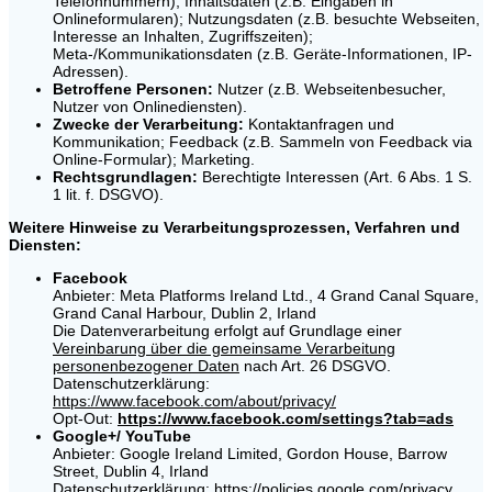
Telefonnummern); Inhaltsdaten (z.B. Eingaben in
Onlineformularen); Nutzungsdaten (z.B. besuchte Webseiten,
Interesse an Inhalten, Zugriffszeiten);
Meta-/Kommunikationsdaten (z.B. Geräte-Informationen, IP-
Adressen).
Betroffene Personen:
Nutzer (z.B. Webseitenbesucher,
Nutzer von Onlinediensten).
Zwecke der Verarbeitung:
Kontaktanfragen und
Kommunikation; Feedback (z.B. Sammeln von Feedback via
Online-Formular); Marketing.
Rechtsgrundlagen:
Berechtigte Interessen (Art. 6 Abs. 1 S.
1 lit. f. DSGVO).
Weitere Hinweise zu Verarbeitungsprozessen, Verfahren und
Diensten:
Facebook
Anbieter: Meta Platforms Ireland Ltd., 4 Grand Canal Square,
Grand Canal Harbour, Dublin 2, Irland
Die Datenverarbeitung erfolgt auf Grundlage einer
Vereinbarung über die gemeinsame Verarbeitung
personenbezogener Daten
nach Art. 26 DSGVO.
Datenschutzerklärung:
https://www.facebook.com/about/privacy/
Opt-Out:
https://www.facebook.com/settings?tab=ads
Google+/ YouTube
Anbieter: Google Ireland Limited, Gordon House, Barrow
Street, Dublin 4, Irland
Datenschutzerklärung:
https://policies.google.com/privacy