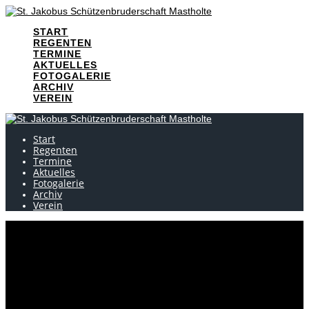
Skip
to
START
content
REGENTEN
TERMINE
AKTUELLES
FOTOGALERIE
ARCHIV
VEREIN
Start
Regenten
Termine
Aktuelles
Fotogalerie
Archiv
Verein