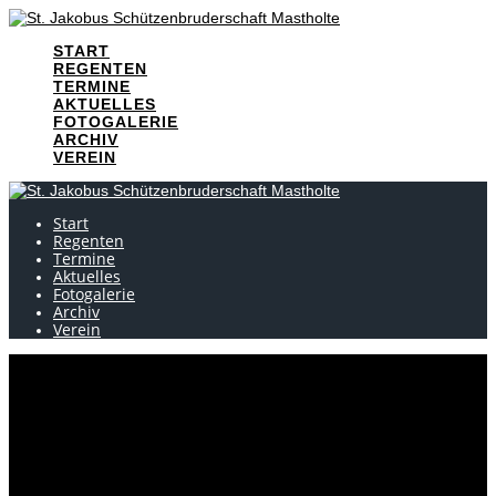
Skip
to
START
content
REGENTEN
TERMINE
AKTUELLES
FOTOGALERIE
ARCHIV
VEREIN
Start
Regenten
Termine
Aktuelles
Fotogalerie
Archiv
Verein