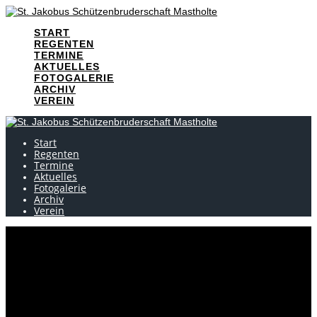
Skip
to
START
content
REGENTEN
TERMINE
AKTUELLES
FOTOGALERIE
ARCHIV
VEREIN
Start
Regenten
Termine
Aktuelles
Fotogalerie
Archiv
Verein