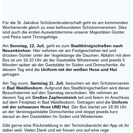
Für die St. Jakobus Schützenbruderschaft geht es am kommenden
Wochenende gleich zu zwei befreundeten Schützenvereinen. Dies
sind auch die ersten Auswärtstermine unserer Majestäten Günter
und Petra samt Throngefolge.
Am
Sonntag, 12. Juli
, geht es zum
Stadtkönigschießen nach
Neuenkirchen
. Hier nehmen wir am Festgeschehen teil und
drücken Günter unter der Vogelstange die Daumen. Abfahrt mit dem
Bus ist um 16:10 Uhr ab der Gaststätte Wöstemeier und jeweils 5
Minuten später ab der Gaststätte Im Süden und Domschenke. An
diesem Tag wird die
Uniform mit der weißen Hose und Hut
getragen.
Am Tag zuvor,
Samstag 11. Juli
, besuchen wir den Schützenverein
in
Bad Waldliesborn
. Aufgrund des Stadtkönigschießen wird dieser
Besuchstermin auf den Samstag verschoben. Wir nehmen an
diesem Tag am
Großen Zapfenstreich
teil und feiern im Anschluss
auf dem Festplatz in Bad Waldliesborn. Getragen wird die
Uniform
mit der schwarzen Hose UND Hut
. Der Bus startet um 18:30 Uhr
an der Vereinsgaststätte Domschenke und stoppt jeweils kurz
darauf an den Gaststätten Im Süden und Wöstemeier.
Gibt gerne eine Rückmeldung in der Terminübersicht der App ob ihr
dabei seid. Vielen Dank und wir freuen uns auf eine rege