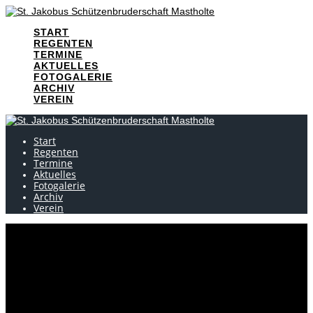
Skip
to
START
content
REGENTEN
TERMINE
AKTUELLES
FOTOGALERIE
ARCHIV
VEREIN
Start
Regenten
Termine
Aktuelles
Fotogalerie
Archiv
Verein