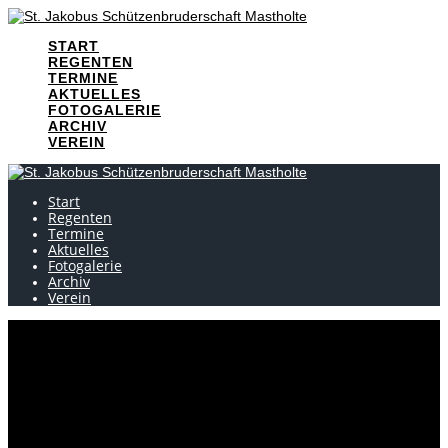
Skip
to
START
content
REGENTEN
TERMINE
AKTUELLES
FOTOGALERIE
ARCHIV
VEREIN
Start
Regenten
Termine
Aktuelles
Fotogalerie
Archiv
Verein