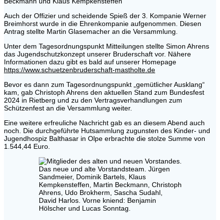
Beckmann und Klaus Kempkensteffen
Auch der Offizier und scheidende Spieß der 3. Kompanie Werner
Breimhorst wurde in die Ehrenkompanie aufgenommen. Diesen
Antrag stellte Martin Glasemacher an die Versammlung.
Unter dem Tagesordnungspunkt Mitteilungen stellte Simon Ahrens
das Jugendschutzkonzept unserer Bruderschaft vor. Nähere
Informationen dazu gibt es bald auf unserer Homepage
https://www.schuetzenbruderschaft-mastholte.de
Bevor es dann zum Tagesordnungspunkt „gemütlicher Ausklang“
kam, gab Christoph Ahrens den aktuellen Stand zum Bundesfest
2024 in Rietberg und zu den Vertragsverhandlungen zum
Schützenfest an die Versammlung weiter.
Eine weitere erfreuliche Nachricht gab es an diesem Abend auch
noch. Die durchgeführte Hutsammlung zugunsten des Kinder- und
Jugendhospiz Balthasar in Olpe erbrachte die stolze Summe von
1.544,44 Euro.
Das neue und alte Vorstandsteam. Jürgen
Sandmeier, Dominik Bartels, Klaus
Kempkensteffen, Martin Beckmann, Christoph
Ahrens, Udo Brokherm, Sascha Sudahl,
David Harlos. Vorne kniend: Benjamin
Hölscher und Lucas Sonntag.