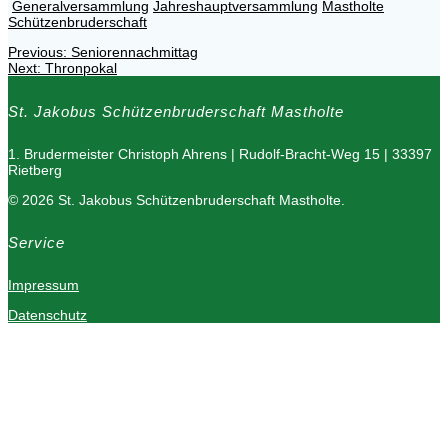
Generalversammlung
Jahreshauptversammlung
Mastholte
Schützenbruderschaft
Previous
Previous:
Seniorennachmittag
Beitragsnavigation
Next
post:
Next:
Thronpokal
post:
St. Jakobus Schützenbruderschaft Mastholte
1. Brudermeister Christoph Ahrens | Rudolf-Bracht-Weg 15 | 33397
Rietberg
© 2026 St. Jakobus Schützenbruderschaft Mastholte.
Service
Impressum
Datenschutz