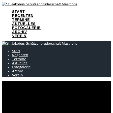
Skip
to
START
content
REGENTEN
TERMINE
AKTUELLES
FOTOGALERIE
ARCHIV
VEREIN
Start
Regenten
Termine
Aktuelles
Fotogalerie
Archiv
Verein