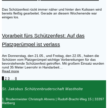
Das Schützenfest rückt immer näher und hinter den Kulissen wird
bereits fleißig gearbeitet. Gerade an diesem Wochenende war
einiges los.
Vorarbeit fürs Schützenfest: Auf das
Platzgerümpel ist verlass
Am Donnerstag, den 21.05., und Freitag, den 22.05., haben die
Schützen vom Platzgerümpel wichtige Vorbereitungen für das
bevorstehende Schützenfest getroffen. Mit großem Einsatz wurden
rund 35 Meter Leerrohr in Handarbeit…
Read more
Page
Page
Page
Page
1
2
3
…
8
Posts
St. Jakobus Schützenbruderschaft Mastholte
navigation
1. Brudermeister Christoph Ahrens | Rudolf-Bracht-Weg 15 | 33397
Rietberg